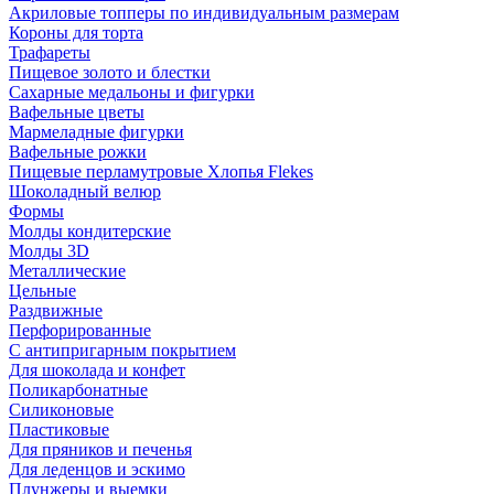
Акриловые топперы по индивидуальным размерам
Короны для торта
Трафареты
Пищевое золото и блестки
Сахарные медальоны и фигурки
Вафельные цветы
Мармеладные фигурки
Вафельные рожки
Пищевые перламутровые Хлопья Flekes
Шоколадный велюр
Формы
Молды кондитерские
Молды 3D
Металлические
Цельные
Раздвижные
Перфорированные
С антипригарным покрытием
Для шоколада и конфет
Поликарбонатные
Силиконовые
Пластиковые
Для пряников и печенья
Для леденцов и эскимо
Плунжеры и выемки