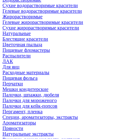
Сухие водорастворимые красители
Гелевые водорастворимые красители
Жирорастворимые
Гелевые жирорастворимые красители
Сухие жирорастворимые красители
Натуральные
Блестящие красители
Цветочная пыльца
Пищевые фломастеры
Распылители
ЛАК
Для яиц
Расходные материалы
Пищевая фольга
Перчатки
Мешки кондитерские
Палочки, шпажки, дюбеля
Палочки для мороженого
Палочки для кейк-попсов
Пергамент, пленка
Специи, ароматизаторы, экстракты
Ароматизаторы
Пряности
Натуральные экстракты