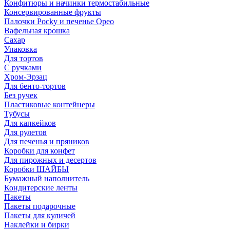
Конфитюры и начинки термостабильные
Консервированные фрукты
Палочки Pocky и печенье Орео
Вафельная крошка
Сахар
Упаковка
Для тортов
С ручками
Хром-Эрзац
Для бенто-тортов
Без ручек
Пластиковые контейнеры
Тубусы
Для капкейков
Для рулетов
Для печенья и пряников
Коробки для конфет
Для пирожных и десертов
Коробки ШАЙБЫ
Бумажный наполнитель
Кондитерские ленты
Пакеты
Пакеты подарочные
Пакеты для куличей
Наклейки и бирки