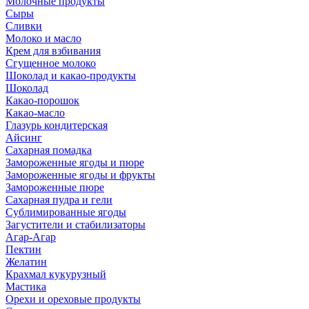
Молочные продукты
Сыры
Сливки
Молоко и масло
Крем для взбивания
Сгущенное молоко
Шоколад и какао-продукты
Шоколад
Какао-порошок
Какао-масло
Глазурь кондитерская
Айсинг
Сахарная помадка
Замороженные ягоды и пюре
Замороженные ягоды и фрукты
Замороженные пюре
Сахарная пудра и гели
Сублимированные ягоды
Загустители и стабилизаторы
Агар-Агар
Пектин
Желатин
Крахмал кукурузный
Мастика
Орехи и ореховые продукты