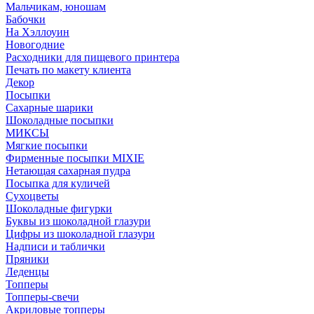
Мальчикам, юношам
Бабочки
На Хэллоуин
Новогодние
Расходники для пищевого принтера
Печать по макету клиента
Декор
Посыпки
Сахарные шарики
Шоколадные посыпки
МИКСЫ
Мягкие посыпки
Фирменные посыпки MIXIE
Нетающая сахарная пудра
Посыпка для куличей
Сухоцветы
Шоколадные фигурки
Буквы из шоколадной глазури
Цифры из шоколадной глазури
Надписи и таблички
Пряники
Леденцы
Топперы
Топперы-свечи
Акриловые топперы