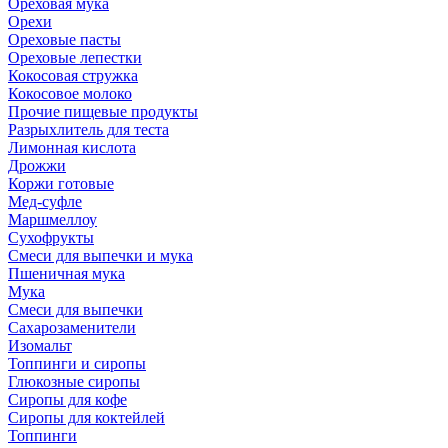
Ореховая мука
Орехи
Ореховые пасты
Ореховые лепестки
Кокосовая стружка
Кокосовое молоко
Прочие пищевые продукты
Разрыхлитель для теста
Лимонная кислота
Дрожжи
Коржи готовые
Мед-суфле
Маршмеллоу
Сухофрукты
Смеси для выпечки и мука
Пшеничная мука
Мука
Смеси для выпечки
Сахарозаменители
Изомальт
Топпинги и сиропы
Глюкозные сиропы
Сиропы для кофе
Сиропы для коктейлей
Топпинги