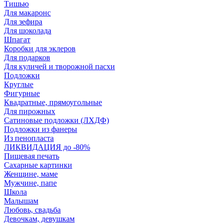
Тишью
Для макаронс
Для зефира
Для шоколада
Шпагат
Коробки для эклеров
Для подарков
Для куличей и творожной пасхи
Подложки
Круглые
Фигурные
Квадратные, прямоугольные
Для пирожных
Сатиновые подложки (ЛХДФ)
Подложки из фанеры
Из пенопласта
ЛИКВИДАЦИЯ до -80%
Пищевая печать
Сахарные картинки
Женщине, маме
Мужчине, папе
Школа
Малышам
Любовь, свадьба
Девочкам, девушкам